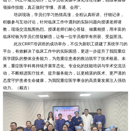
细节、纠正不规范动作，让学员在实操中深化理论理解，熟练掌握各
项操作技能，真正做到“学懂、弄通、会用”。
培训现场，学员们学习热情高涨，全程认真听讲、仔细记录，
积极参与互动讨论，针对临床工作中遇到的实际问题向授课老师请
教，现场交流氛围热烈。授课老师们耐心答疑、倾囊相授，用丰富的
临床经验为学员们答疑解惑，让每一位学员都学有所获、受益匪浅。
此次CRRT培训班的成功举办，不仅为新职工搭建了系统学习的
平台，有效解决了临床工作中的实际困惑，更进一步提升了我院重症
医学团队的整体业务能力，为危重症患者的救治筑牢了技术根基。未
来，重症医学科将持续开展常态化、专业化的技能培训与学术交流活
动，不断精进医疗技术、提升服务能力，以更精湛的医术、更严谨的
态度守护患者生命健康，为我院重症医学事业的高质量发展注入强劲
动力。（戴吉）