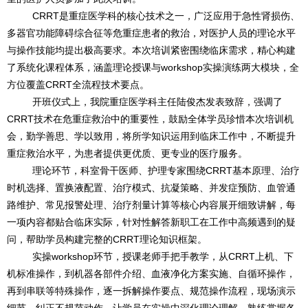
CRRT是重症医学科的核心技术之一，广泛应用于急性肾损伤、
多器官功能障碍综合征等危重症患者的救治，对医护人员的理论水平
与操作技能均提出极高要求。本次培训紧密围绕临床需求，精心构建
了系统化课程体系，涵盖理论授课与workshop实操演练两大模块，全
方位覆盖CRRT全流程技术要点。
开班仪式上，我院重症医学科主任陆俊杰发表致辞，强调了
CRRT技术在危重症救治中的重要性，鼓励全体学员珍惜本次培训机
会，勤学善思、学以致用，将所学知识运用到临床工作中，不断提升
重症救治水平，为患者提供更优质、更专业的医疗服务。
理论环节，科室骨干医师、护理专家围绕CRRT基本原理、治疗
时机选择、置换液配置、治疗模式、抗凝策略、并发症预防、血管通
路维护、常见报警处理、治疗剂量计算等核心内容展开细致讲解，每
一项内容都贴合临床实际，针对性解答新职工在工作中高频遇到的疑
问，帮助学员构建完整的CRRT理论知识框架。
实操workshop环节，授课老师手把手教学，从CRRT上机、下
机标准操作，到机器各部件介绍、血液净化方案实施、自循环操作，
再到串联等特殊操作，逐一拆解操作要点、规范操作流程，现场演示