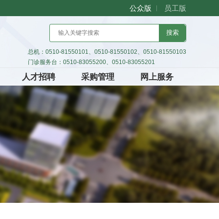
公众版
员工版
搜索
总机：0510-81550101、0510-81550102、0510-81550103
门诊服务台：0510-83055200、0510-83055201
人才招聘
采购管理
网上服务