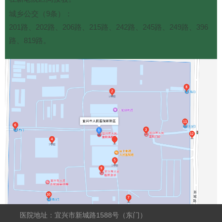
城乡公交（9条）：
201路、202路、206路、215路、242路、245路、249路、396
路、819路。
医院地址：宜兴市新城路1588号（东门）