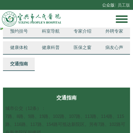
公众版
员工版
总机：0510-81550101、0510-81550102、0510-81550103
门诊服务台：0510-83055200、0510-83055201
预约挂号
科室导航
专家介绍
外聘专家
健康体检
健康科普
医保之窗
病友心声
交通指南
交通指南
城市公交（12条）：
7路、8路、9路、19路、102路、107路、113路、114路、115
路、116路、117路、154路可抵达新院区。另有7路、102路可
在新老院区间接驳。