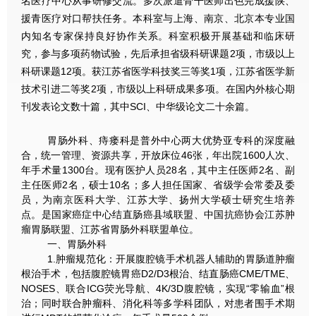
名医疗中心从事研修交流。多次派遣骨干医师出色完成援陕、
援青医疗对口帮扶任务。本科室与上海、南京、北京本专业国
内知名专家保持良好协作关系。科室积极开展基础和临床研
究，参与多项药物试验，先后承担省级科研课题2项，市级以上
科研课题12项。获江苏省医学科技奖三等奖1项，江苏省医学新
技术引进二等奖2项，市级以上科研成果多项。在国内外核心期
刊发表论文数十篇，其中SCI、中华级论文二十余篇。
胃肠外科、痔瘘科是普外中心两大优势亚专科的深度融
合，统一管理、资源共享，开放床位46张，年出院1600人次、
年手术量1300台。现有医护人员28名，其中主任医师2名、副
主任医师2名，硕士10名；多人担任国家、省级学会常委及委
员，为南京医科大学、江苏大学、扬州大学硕士研究生培养
点。是国家癌症中心结直肠癌县域联盟、中国抗癌协会江苏肿
瘤胃肠联盟、江苏省胃肠外科联盟单位。
一、胃肠外科
1.肿瘤规范化：开展腹腔镜手术机器人辅助的胃肠道肿瘤
根治手术，包括腹腔镜胃癌D2/D3根治、结直肠癌CME/TME、
NOSES、联合ICG荧光导航、4K/3D腹腔镜，实现“零输血”根
治；同时联合肿瘤科、消化科等多学科团队，对患者围手术期