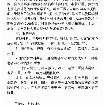
展、合作开展多项胃肠肿瘤临床试验研究，本着严谨、负责的
态度进行规范的临床科学研究。科室开展省自然科学基金项目1
项、无锡市卫健委科研项目3项，先后荣获江苏省卫健委医学新
技术引进二等奖4项、无锡市科技进步奖2项，SCI收录及核心
期刊发表论文20余篇。科室依托专业学术组织和团体，主办、
承办、参与各种大型胃肠外科学术会议和论坛。
五、服务理念
胃肠外科、痔瘘科坚持“精准、微创、规范、人文”的核心
价值观，实行“一站式就诊、一体化管理、一生式随访”：
1.门诊“胃肠、肿瘤、消化科联合诊室”，一次挂号、全面
评估。
2.住院“多学科共管”，肿瘤患者48小时内完成MDT，痔瘘
患者24小时内安排手术。
3.出院“云随访”，建立微信、APP、电话三重随访网络，
术后30天、90天、1年定期提醒复查。
未来，科室将继续以“无锡领先、省内一流”为目标，打造
集医疗、教学、科研、预防、康复于一体的胃肠与痔瘘疾病区
域诊疗中心，为广大患者提供更安全、更高效、更温馨的医疗
服务。
甲状腺、乳腺外科