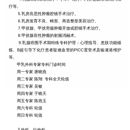
疗等。
5.乳房良恶性肿瘤腔镜手术治疗。
6.乳房发育不良、畸形、再造整形美容治疗。
7.甲状腺、甲状旁腺肿瘤开放或腔镜手术治疗。
8.甲状腺良性肿瘤的射频消融术。
9.乳腺癌围手术期特殊专科护理：心理指导、患肢功能锻
炼、B超引导下化疗患者疑难血管的PICC置管术及输液港维护
等。
甲乳外科专家专科门诊时间
周一专家 唐晓燕
周二专家 陈翔 专科全天轮值
周三专家 吴敏
周四专家 于晓天
周五专家 陈燕玉
周六专科 轮值
周日专科 轮值
儿外科、疝外科