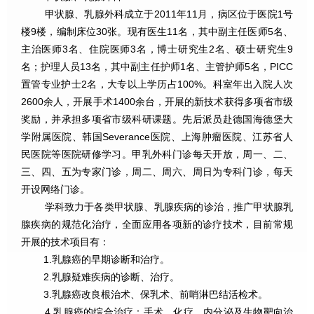
甲状腺、乳腺外科成立于2011年11月，病区位于医院1号
楼9楼，编制床位30张。现有医生11名，其中副主任医师5名、
主治医师3名、住院医师3名，博士研究生2名、硕士研究生9
名；护理人员13名，其中副主任护师1名、主管护师5名，PICC
置管专业护士2名，大专以上学历占100%。科室年出入院人次
2600余人，开展手术1400余台，开展的新技术获得多项省市级
奖励，并承担多项省市级科研课题。先后派员赴德国海德堡大
学附属医院、韩国Severance医院、上海肿瘤医院、江苏省人
民医院等医院研修学习。甲乳外科门诊每天开放，周一、二、
三、四、五为专家门诊，周二、周六、周日为专科门诊，每天
开设网络门诊。
学科致力于各类甲状腺、乳腺疾病的诊治，推广甲状腺乳
腺疾病的规范化治疗，全面应用各项新的诊疗技术，目前常规
开展的技术项目有：
1.乳腺癌的早期诊断和治疗。
2.乳腺疑难疾病的诊断、治疗。
3.乳腺癌改良根治术、保乳术、前哨淋巴结活检术。
4.乳腺癌的综合治疗：手术、化疗、内分泌及生物靶向治