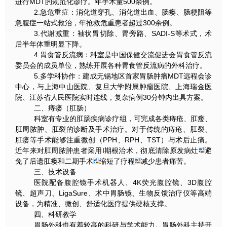
进行MDT的规范化诊疗。年手术量500余例。
2.急危重症：消化道穿孔、消化道出血、肠瘘、肠梗阻等
急腹症一站式救治，年抢救危重患者超过300余例。
3.代谢减重：袖状胃切除、胃旁路、SADI-S等术式，术
后半年体重明显下降。
4.胃食管反流病：科室是中国保健交流促进会胃食管反流
委员会的成员单位，熟练开展各种胃食管反流病的外科治疗。
5.多学科协作：建成无锡地区首家胃肠肿瘤MDT远程会诊
中心，与上海中山医院、复旦大学附属肿瘤医院、上海瑞金医
院、江苏省人民医院实时连线，复杂病例30分钟内出具方案。
二、痔瘘（肛肠）
科室有专业的肛肠疾病诊疗组，可完成各类痔疮、肛瘘、
肛周脓肿、肛裂的诊断及手术治疗。对于传统的痔疮、肛裂、
肛瘘等手术能够注重微创（PPH、RPH、TST）与术后止痛。
近年来对肛周脓肿患者采用I期根治术，彻底清除原发病灶
避
免了后遗肛瘘和二期手术
缩短了疗程
减少患者痛苦。
三、技术设备
医院配备腹腔镜手术机器人、4K荧光腹腔镜、3D腹腔
镜、超声刀、LigaSure、术中胃肠镜、生物反馈治疗仪等高端
设备，为精准、微创、舒适化医疗提供硬核支撑。
四、科研教学
胃肠外科也有着较高的科研与学术能力。胃肠外科主持开