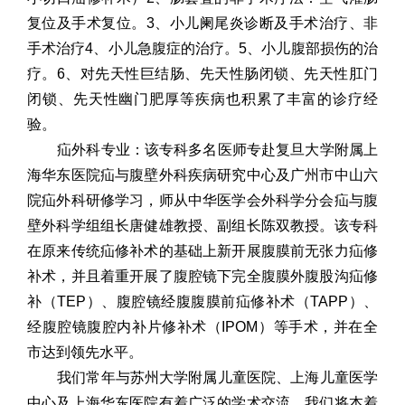
复位及手术复位。3、小儿阑尾炎诊断及手术治疗、非
手术治疗4、小儿急腹症的治疗。5、小儿腹部损伤的治
疗。6、对先天性巨结肠、先天性肠闭锁、先天性肛门
闭锁、先天性幽门肥厚等疾病也积累了丰富的诊疗经
验。
疝外科专业：该专科多名医师专赴复旦大学附属上
海华东医院疝与腹壁外科疾病研究中心及广州市中山六
院疝外科研修学习，师从中华医学会外科学分会疝与腹
壁外科学组组长唐健雄教授、副组长陈双教授。该专科
在原来传统疝修补术的基础上新开展腹膜前无张力疝修
补术，并且着重开展了腹腔镜下完全腹膜外腹股沟疝修
补（TEP）、腹腔镜经腹腹膜前疝修补术（TAPP）、
经腹腔镜腹腔内补片修补术（IPOM）等手术，并在全
市达到领先水平。
我们常年与苏州大学附属儿童医院、上海儿童医学
中心及上海华东医院有着广泛的学术交流。我们将本着