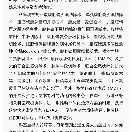
姑息性减黄及支持治疗。
科室现常规开展腹腔镜胆囊切除术、单孔腹腔镜胆囊切除
术、腹腔镜胆总管切开取石术（胆总管一期缝合术）、腹腔镜
再次胆道探查术、腹腔镜下巨脾切除+贲门周围离断术、腹腔镜
解剖性半肝切除术、腹腔镜复杂肝段切除术、腹腔镜肝尾状叶
切除术、腹腔镜保留脾脏的胰体尾切除术、腹腔镜胰腺假性囊
肿-空肠Roux-en-Y吻合术、腹腔镜胆囊癌根治术、根治性胰十
二指肠切除术、根治性顺行模块化胰脾切除术（RAMPS）及扩
大的联合脏器切除术、胰腺中段切除术、联合全尾状叶的扩大
半肝切除术的肝门部胆管癌根治术，急诊胰十二指肠切除术
等。高级别手术在数量、种类等方面逐年稳步提高，围手术期
质量已控制在省内先进水平。另外，多学科诊疗模式（MDT）
的开展和推进，使本专科与消化内镜中心、肿瘤科、放射科等
相关科室积极协作，进一步推动个体化治疗方案的制定。践行
落实快速康复理念（ERAS），促使患者术后疼痛轻，恢复快，
住院时间缩短，医疗费用明显减少。
科室重视人员培养，每年定期派遣医务人员至国内、外知