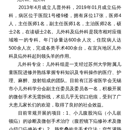
2013年4月成立儿普外科，2019年01月成立疝外
科，病区位于医院1号楼9楼，拥有床位17张，医师4
人，主任医师1名，副主任医师1名，主治医师2名，硕
士2名，在读硕士2名。儿外科及疝外科是我市相对应领
域唯一的专科。年门诊量达600余人次，住院病人达
500余人次，完成各类手术400余台，在宜兴地区儿外
科及疝外科起到领头羊的作用。
儿外科专业：儿外科组是一支经过苏州大学附属儿
童医院进修并熟练掌握专科知识及专科操作的医疗、护
理、麻醉、放射组成的团队。目前有江苏省医学会无锡
市小儿外科学分会副主任委员及委员各一名，积极开展
的微创手术无需拆线，术后几乎无切口疤痕，受到了广
大患儿家长们的欢迎，取得了良好的社会效益。
目前常规开展的项目：1、小儿腹股沟疝（小儿嵌
顿疝）的诊断及微创手术治疗（腹腔镜下疝修补术及微
小切口疝修补术）2、肠套叠的非手术疗法：空气灌肠