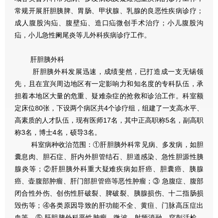
常规开展肝胆胰脾、胃肠、甲状腺、乳腺的良恶性疾病诊疗；
成人腹股沟疝、腹壁疝、造口疝微创手术治疗；小儿腹股沟
疝，小儿急性阑尾炎等儿外科疾病诊疗工作。
肝胆胰外科
肝胆胰外科发展迅速，成绩斐然，已打造成一支无锡领
先，且在宜兴周边地区有一定影响力和知名度的专科队伍，承
担着本地区大量的危重、疑难杂症的抢救和诊治工作。科室额
定床位80张，下设两个病区共4个诊疗组，组建了一支高水平、
高素质的人才队伍，现有医师17名，其中正高职称5名，副高职
称3名，博士4名，硕导3名。
科室病种收治范围：①肝胆胰外科常见病、多发病，如胆
囊息肉、胆石症、肝内外胆管结石、胆道感染、急性胆源性胰
腺炎等；②肝胆胰外科重大疑难疾病如肝癌、胆囊癌、胰腺
癌、壶腹部肿瘤、肝门部胆管癌等恶性肿瘤；③ 急腹症、腹部
闭合性外伤、创伤性肝破裂、脾破裂、胰腺损伤、十二指肠损
毁伤等；④各类原因导致的肝功能不全、黄疸、门脉高压症出
血等。⑤ 肝胆胰外科恶性肿瘤、微波、射频消融、穿刺活检、