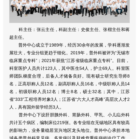
科主任：张云主任，科副主任：史俊主任、张楷主任和蒋
超主任。
普外中心成立于1989年，经历30余年的发展，学科逐渐发
展壮大，专业分组更趋于细化。2019年，普外科被评为“无锡市
临床重点专科”；2021年获批“江苏省级临床重点专科”。目前，
科室医护人员共计123人，其中医生54人，护士69人。科室医
师团队梯度合理，后备人才储备良好。现有硕士研究生导师8
名，正高职称人员12名，副高职称人员16名，中级职称人员14
名，初级职称人员12名；博士8名，硕士32名；其中，江苏
省“333”工程培养对象3人；江苏省“六大人才高峰”高层次人才2
人，具有国外留学经历3人。
普外中心下设肝胆胰外科、胃肠外科、甲乳、小儿疝外科
共计五个病区，编制床位219张。各专业组在无锡地区具有较高
的影响力，业务量稳居宜兴地区龙头地位。普外中心承担本地
域各类普外科常见病、多发病以及疑难危重疾病的诊疗工作，