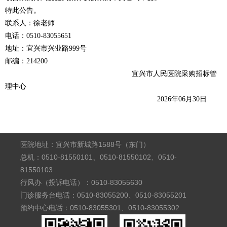
特此公告。
联系人：徐老师
电话：
0510-83055651
地址：宜兴市兴业路
999号
邮编：
214200
宜兴市人民医院采购招标管
理中心
202
6
年
06
月
30
日
医院地址：宜兴市新城路1588号（东门）
总机：0510-81550101、0510-81550102、0510-
81550103
行风办（投诉电话）：0510-83055630
门诊服务台电话：0510-83055200、0510-83055201
预约中心电话：0510-83055301、0510-83055302