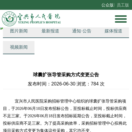
公众版
员工版
总机：0510-81550101、0510-81550102、0510-81550103
门诊服务台：0510-83055200、0510-83055201
图片新闻
最新报道
通知·公告
媒体报道
视频新闻
球囊扩张导管采购方式变更公告
发布时间：2026-06-30 浏览：784 次
宜兴市人民医院采购招标管理中心组织的球囊扩张导管采购项
目，于
202
6
年
06
月
10
日发布招标公告，至投标截止时间，投标供应商
不足三家。于
202
6
年
06
月
18
日发布招标延期公告，至投标截止时间，
投标供应商不足三家。为了提高采购效率，采购
招标
管理中心拟将此
项目采购方式变更为集体议价采购，其它均不变。